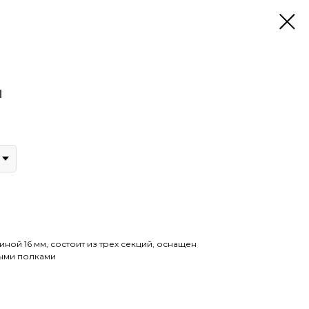
а
ой 16 мм, состоит из трех секций, оснащен
ыми полками