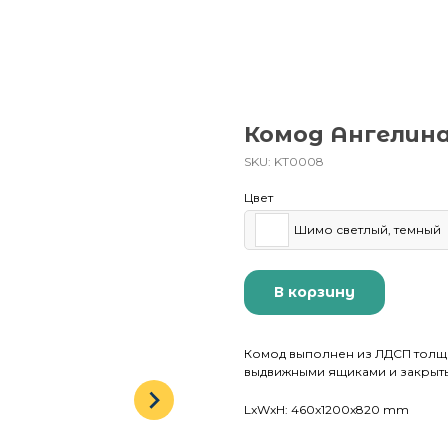
Комод Ангелин
SKU:
KT0008
Цвет
Шимо светлый, темный
В корзину
Комод выполнен из ЛДСП толщин
выдвижными ящиками и закрыт
LxWxH: 460x1200x820 mm