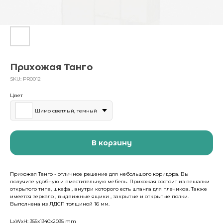
Прихожая Танго
SKU:
PR0012
Цвет
Шимо светлый, темный
В корзину
Прихожая Танго - отличное решение для небольшого коридора. Вы
получите удобную и вместительную мебель. Прихожая состоит из вешалки
открытого типа, шкафа , внутри которого есть штанга для плечиков. Также
имеется зеркало , выдвижные ящики , закрытые и открытые полки.
Выполнена из ЛДСП толщиной 16 мм.
LxWxH: 355x1340x2035 mm