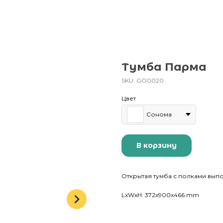
Тумба Парма
SKU:
GO0020
Цвет
Сонома
В корзину
Открытая тумба с полками вып
LxWxH: 372x900x466 mm