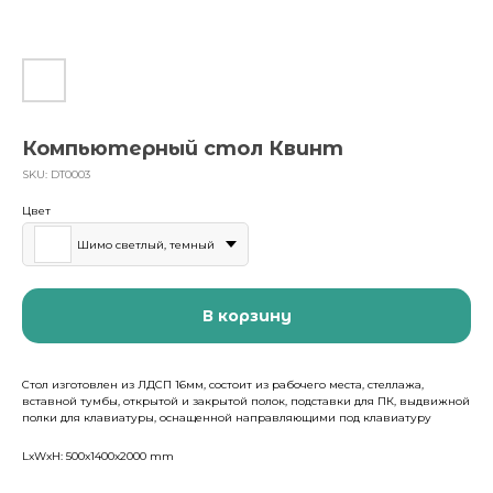
Компьютерный стол Квинт
SKU:
DT0003
Цвет
Шимо светлый, темный
В корзину
Стол изготовлен из ЛДСП 16мм, состоит из рабочего места, стеллажа,
вставной тумбы, открытой и закрытой полок, подставки для ПК, выдвижной
полки для клавиатуры, оснащенной направляющими под клавиатуру
LxWxH: 500x1400x2000 mm