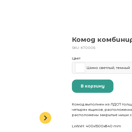
Комод комбини
SKU:
KT0006
Цвет
Шимо светлый, темный
В корзину
Комод выполнен из ЛДСП толщин
четырех ящиков, расположенны
расположены закрытые ниши с
LxWxH: 400x1500x840 mm